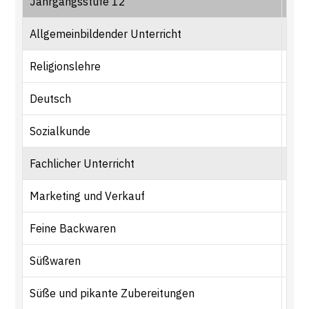
Jahrgangsstufe 12
3. 
Allgemeinbildender Unterricht
Religionslehre
1
Deutsch
1
Sozialkunde
1
Fachlicher Unterricht
Marketing und Verkauf
1
Feine Backwaren
1,5
Süßwaren
2,5
Süße und pikante Zubereitungen
1