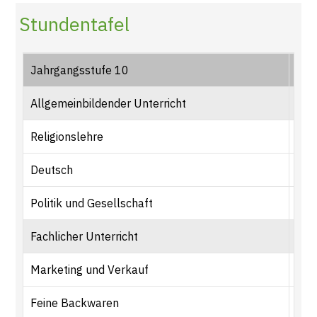
Stundentafel
Jahrgangsstufe 10
1. 
Allgemeinbildender Unterricht
Religionslehre
1
Deutsch
1
Politik und Gesellschaft
1
Fachlicher Unterricht
Marketing und Verkauf
2
Feine Backwaren
4