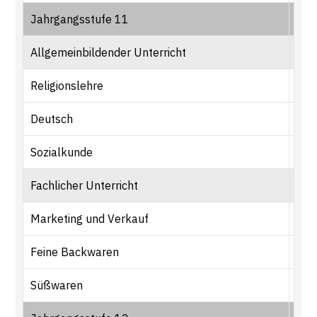
Jahrgangsstufe 11
2. 
Allgemeinbildender Unterricht
Religionslehre
1
Deutsch
1
Sozialkunde
1
Fachlicher Unterricht
Marketing und Verkauf
1
Feine Backwaren
3
Süßwaren
2