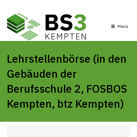
Menü
Lehrstellenbörse (in den
Gebäuden der
Berufsschule 2, FOSBOS
Kempten, btz Kempten)