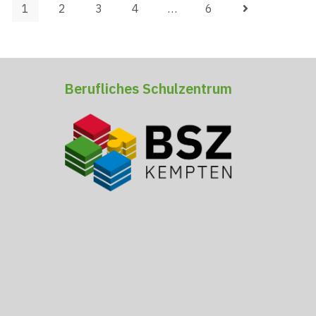
1
2
3
4
…
6
Berufliches Schulzentrum